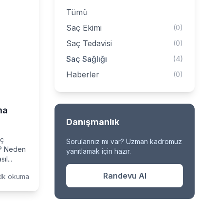
Tümü
Saç Ekimi
(0)
Saç Tedavisi
(0)
Saç Sağlığı
(4)
Haberler
(0)
ma
Danışmanlık
aç
Sorularınız mı var? Uzman kadromuz
i? Neden
yanıtlamak için hazır.
l...
Randevu Al
dk okuma