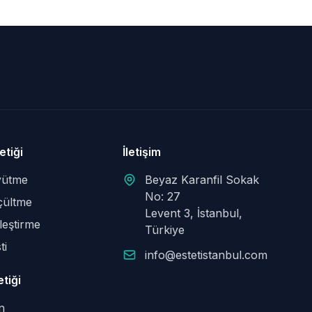
etiği
İletişim
ütme
Beyaz Karanfil Sokak
No: 27
çültme
Levent 3, İstanbul,
leştirme
Türkiye
ti
info@estetistanbul.com
tiği
n