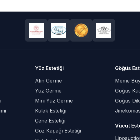
Yüz Estetiği
Göğüs Est
Alın Germe
Meme Büy
Yüz Germe
Göğüs Kü
i
Mini Yüz Germe
Göğüs Dik
imi
Kulak Estetiği
Jinekomas
Çene Estetiği
Vücut Este
Göz Kapağı Estetiği
Liposuctio