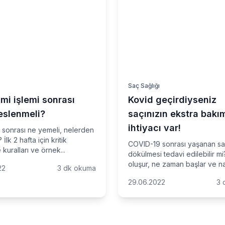
ı
Saç Sağlığı
mi işlemi sonrası
Kovid geçirdiyseniz
beslenmeli?
saçınızın ekstra bakı
ihtiyacı var!
 sonrası ne yemeli, nelerden
 İlk 2 hafta için kritik
COVID-19 sonrası yaşanan s
kuralları ve örnek...
dökülmesi tedavi edilebilir m
oluşur, ne zaman başlar ve nası
22
3 dk okuma
29.06.2022
3 