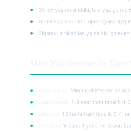
35-55 yaş arasındaki, tam yüz germe 
Genel sağlık durumu operasyona uygun
Sigarayı bırakabilen ya da hiç içmeyenl
Mini Yüz Germe ile Tam 
Kesi boyutu:
Mini facelift'te kesiler dah
İşlem süresi:
2-3 saat (tam facelift 4-6
İyileşme:
1-2 hafta (tam facelift 3-4 haf
Etki alanı:
Yüzün alt yarısı ve boyun (ta