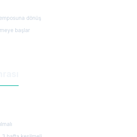
 temposuna dönüş
şmeye başlar
nrası
ılmalı
 3 hafta kesilmeli