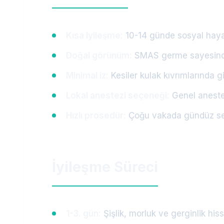
Kısa iyileşme:
10-14 günde sosyal hay
Doğal görünüm:
SMAS germe sayesinde
Minimal iz:
Kesiler kulak kıvrımlarında gi
Lokal anestezi seçeneği:
Genel anestez
Hızlı prosedür:
Çoğu vakada gündüz serv
İyileşme Süreci
1-3. gün:
Şişlik, morluk ve gerginlik hiss