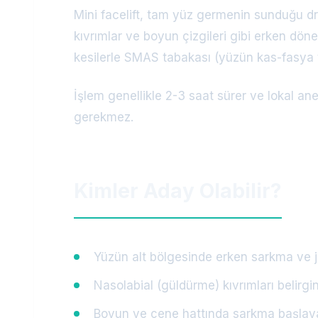
Mini facelift, tam yüz germenin sunduğu dr
kıvrımlar ve boyun çizgileri gibi erken dön
kesilerle SMAS tabakası (yüzün kas-fasya taba
İşlem genellikle 2-3 saat sürer ve lokal 
gerekmez.
Kimler Aday Olabilir?
Yüzün alt bölgesinde erken sarkma ve 
Nasolabial (güldürme) kıvrımları belirgi
Boyun ve çene hattında sarkma başlay