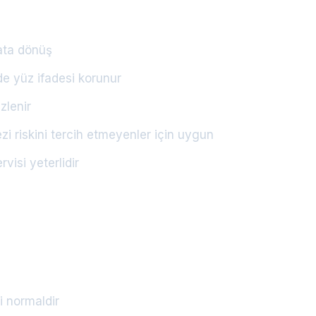
ata dönüş
 yüz ifadesi korunur
zlenir
i riskini tercih etmeyenler için uygun
isi yeterlidir
i normaldir