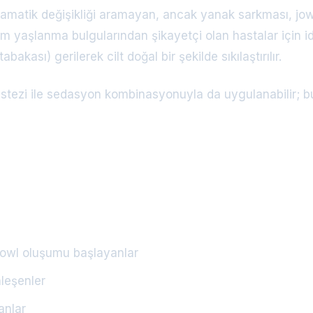
amatik değişikliği aramayan, ancak yanak sarkması, jow
em yaşlanma bulgularından şikayetçi olan hastalar için i
kası) gerilerek cilt doğal bir şekilde sıkılaştırılır.
anestezi ile sedasyon kombinasyonuyla da uygulanabilir;
jowl oluşumu başlayanlar
nleşenler
anlar