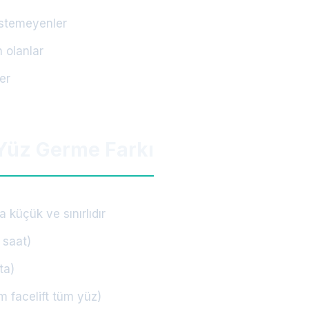
istemeyenler
 olanlar
er
Yüz Germe Farkı
a küçük ve sınırlıdır
 saat)
ta)
m facelift tüm yüz)