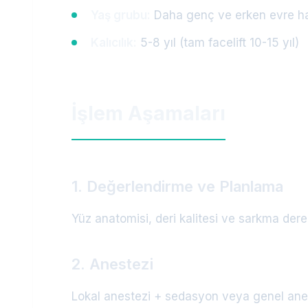
Yaş grubu:
Daha genç ve erken evre h
Kalıcılık:
5-8 yıl (tam facelift 10-15 yıl)
İşlem Aşamaları
1. Değerlendirme ve Planlama
Yüz anatomisi, deri kalitesi ve sarkma derec
2. Anestezi
Lokal anestezi + sedasyon veya genel anest