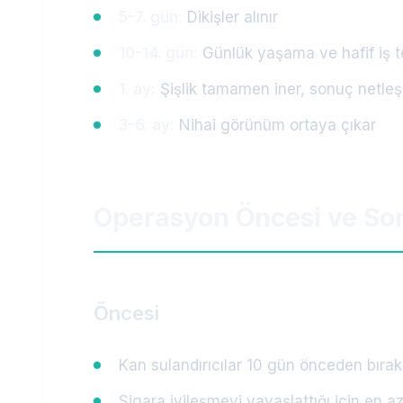
5-7. gün:
Dikişler alınır
10-14. gün:
Günlük yaşama ve hafif iş
1. ay:
Şişlik tamamen iner, sonuç netle
3-6. ay:
Nihai görünüm ortaya çıkar
Operasyon Öncesi ve So
Öncesi
Kan sulandırıcılar 10 gün önceden bırak
Sigara iyileşmeyi yavaşlattığı için en az