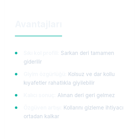
Avantajları
Sıkı kol profili:
Sarkan deri tamamen
giderilir
Giyim özgürlüğü:
Kolsuz ve dar kollu
kıyafetler rahatlıkla giyilebilir
Kalıcı sonuç:
Alınan deri geri gelmez
Özgüven artışı:
Kollarını gizleme ihtiyacı
ortadan kalkar