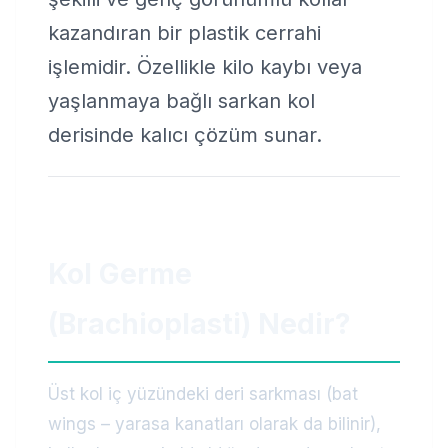
kazandıran bir plastik cerrahi
işlemidir. Özellikle kilo kaybı veya
yaşlanmaya bağlı sarkan kol
derisinde kalıcı çözüm sunar.
Kol Germe
(Brachioplasti) Nedir?
Üst kol iç yüzündeki deri sarkması (bat
wings – yarasa kanatları olarak da bilinir),