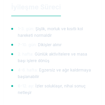
İyileşme Süreci
1-3. gün:
Şişlik, morluk ve kısıtlı kol
hareketi normaldir
7-10. gün:
Dikişler alınır
2. hafta:
Günlük aktivitelere ve masa
başı işlere dönüş
4-6. hafta:
Egzersiz ve ağır kaldırmaya
başlanabilir
6-12. ay:
İzler soluklaşır, nihai sonuç
netleşir