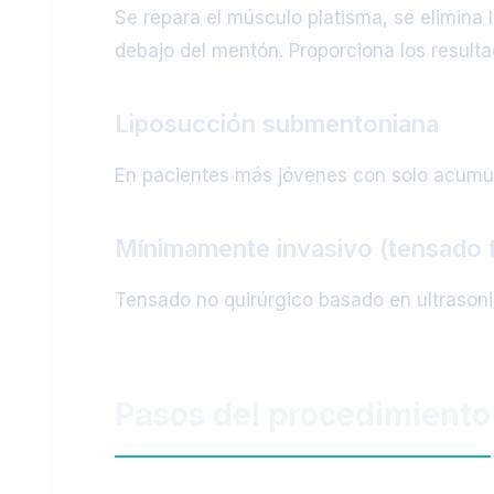
Se repara el músculo platisma, se elimina l
debajo del mentón. Proporciona los result
Liposucción submentoniana
En pacientes más jóvenes con solo acumul
Mínimamente invasivo (tensado 
Tensado no quirúrgico basado en ultrasonid
Pasos del procedimiento