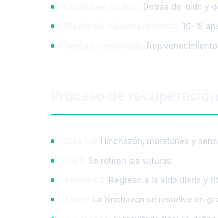
Cicatrices ocultas:
Detrás del oído y d
Efecto de rejuvenecimiento:
10-15 año
Ventaja combinada:
Rejuvenecimiento 
Proceso de recuperació
Días 1-3:
Hinchazón, moretones y sensac
Día 7:
Se retiran las suturas
Semana 2:
Regreso a la vida diaria y ri
1 mes:
La hinchazón se resuelve en gr