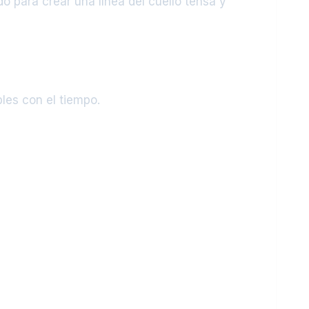
do para crear una línea del cuello tensa y
bles con el tiempo.