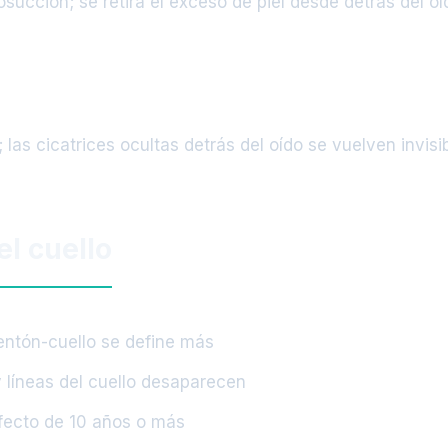
succión; se retira el exceso de piel desde detrás del oí
 las cicatrices ocultas detrás del oído se vuelven invisi
el cuello
entón-cuello se define más
 líneas del cuello desaparecen
fecto de 10 años o más