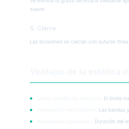
Se elimina la grasa necesaria mediante lipo
suave.
5. Cierre
Las incisiones se cierran con suturas finas;
Ventajas de la estética d
Línea mandibular marcada:
El límite m
Reparación del platisma:
Las bandas y
Resultados duraderos:
Duración del e