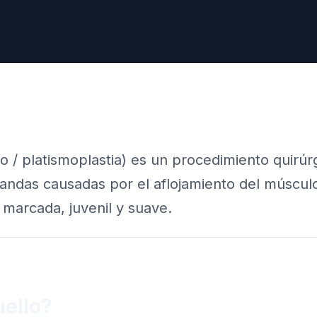
llo / platismoplastia) es un procedimiento quirúr
bandas causadas por el aflojamiento del músculo
 marcada, juvenil y suave.
uello?